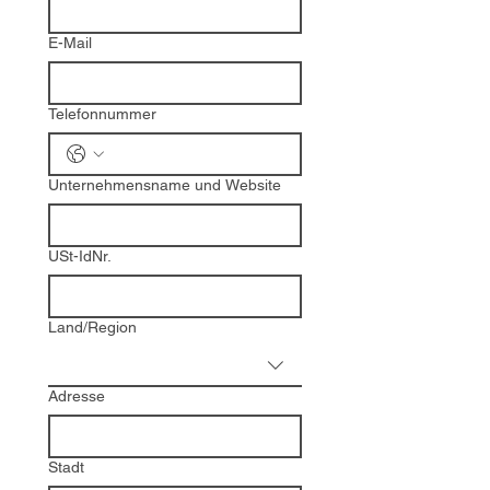
E-Mail
Telefonnummer
Unternehmensname und Website
USt-IdNr.
Mehrzeilige Adresse
Land/Region
Adresse
Stadt