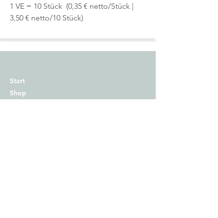
1 VE = 10 Stück (0,35 € netto/Stück |
3,50 € netto/10 Stück)
Start
Shop
Über uns
Kontakt
Impressum
Versand
Zahlungsmethoden
AGB
Widerrufsrecht​
Datenschutz
© 2025 mimie & joe