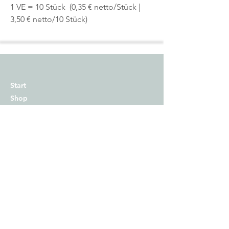
1 VE = 10 Stück (0,35 € netto/Stück |
3,50 € netto/10 Stück)
Start
Shop
Über uns
Kontakt
Impressum
Versand
Zahlungsmethoden
AGB
Widerrufsrecht​
Datenschutz
© 2025 mimie & joe