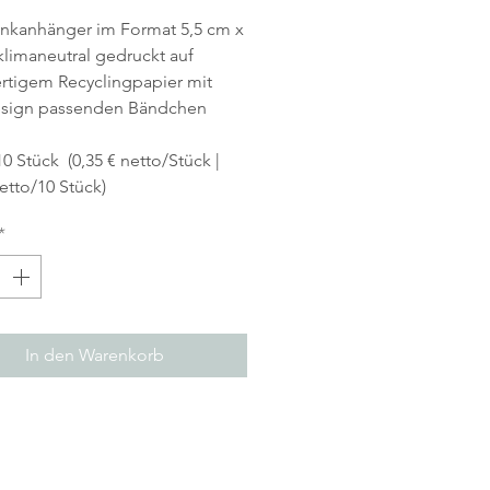
nkanhänger im Format 5,5 cm x
klimaneutral gedruckt auf
rtigem Recyclingpapier mit
sign passenden Bändchen
10 Stück (0,35 € netto/Stück |
netto/10 Stück)
*
In den Warenkorb