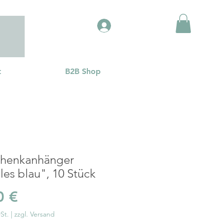
Anmelden
t
B2B Shop
henkanhänger
les blau", 10 Stück
Preis
0 €
St.
|
zzgl. Versand