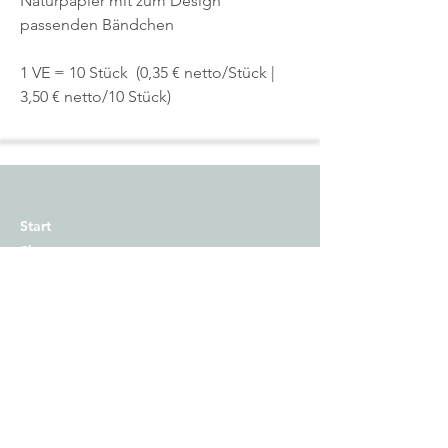
Naturpapier mit zum Design
passenden Bändchen
1 VE = 10 Stück (0,35 € netto/Stück |
3,50 € netto/10 Stück)
Start
Shop
Über uns
Kontakt
Impressum
Versand
Zahlungsmethoden
AGB
Widerrufsrecht​