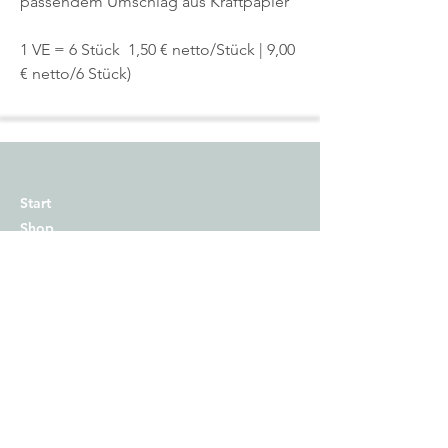
passendem Umschlag aus Kraftpapier
1 VE = 6 Stück 1,50 € netto/Stück | 9,00
€ netto/6 Stück)
Start
Shop
Über uns
Kontakt
Impressum
Versand
Zahlungsmethoden
AGB
Widerrufsrecht​
Datenschutz