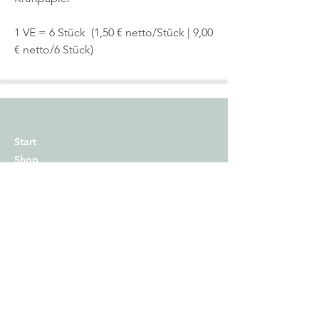
1 VE = 6 Stück (1,50 € netto/Stück | 9,00
€ netto/6 Stück)
Start
Shop
Über uns
Kontakt
Impressum
Versand
Zahlungsmethoden
AGB
Widerrufsrecht​
Datenschutz