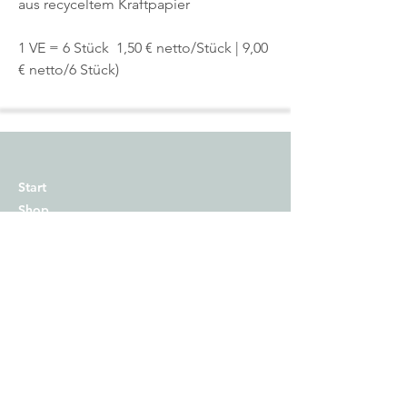
aus recyceltem Kraftpapier
1 VE = 6 Stück 1,50 € netto/Stück | 9,00
€ netto/6 Stück)
Start
Shop
Über uns
Kontakt
Impressum
Versand
Zahlungsmethoden
AGB
Widerrufsrecht​
Datenschutz