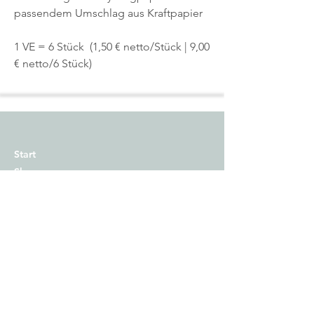
passendem Umschlag aus Kraftpapier
1 VE = 6 Stück (1,50 € netto/Stück | 9,00
€ netto/6 Stück)
Start
Shop
Über uns
Kontakt
Impressum
Versand
Zahlungsmethoden
AGB
Widerrufsrecht​