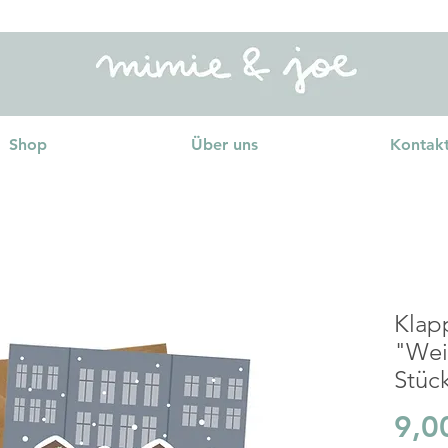
Shop
Über uns
Kontak
Klap
"Wei
Stüc
9,0