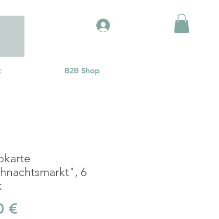
Anmelden
t
B2B Shop
pkarte
hnachtsmarkt", 6
k
Preis
0 €