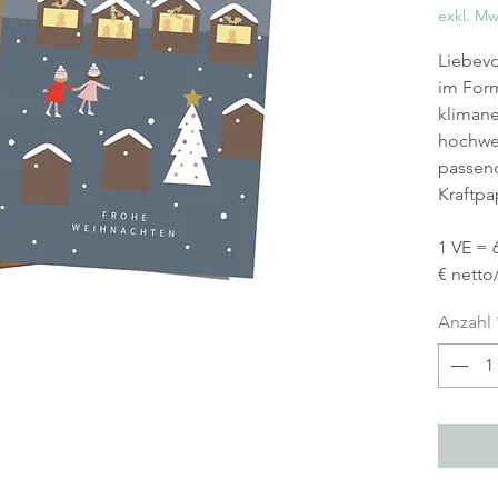
exkl. Mw
Liebevo
im Form
klimane
hochwe
passen
Kraftpa
1 VE = 
€ netto
Anzahl