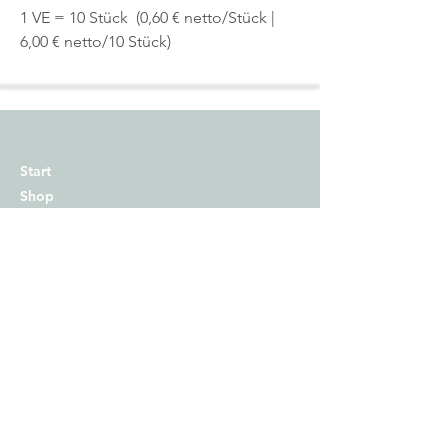
1 VE = 10 Stück (0,60 € netto/Stück |
6,00 € netto/10 Stück)
Start
Shop
Über uns
Kontakt
Impressum
Versand
Zahlungsmethoden
AGB
Widerrufsrecht​
Datenschutz