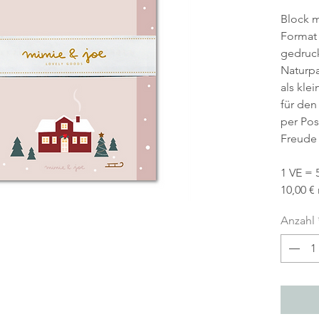
Block m
Format 
gedruc
Naturpa
als kle
für den
per Pos
Freude
1 VE = 
10,00 €
Anzahl