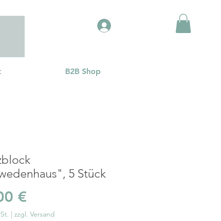
Anmelden
t
B2B Shop
zblock
wedenhaus", 5 Stück
Preis
00 €
St.
|
zzgl. Versand