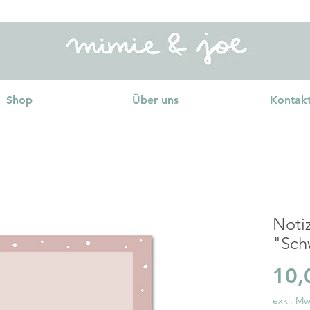
Shop
Über uns
Kontak
Noti
"Sch
10,
exkl. Mw