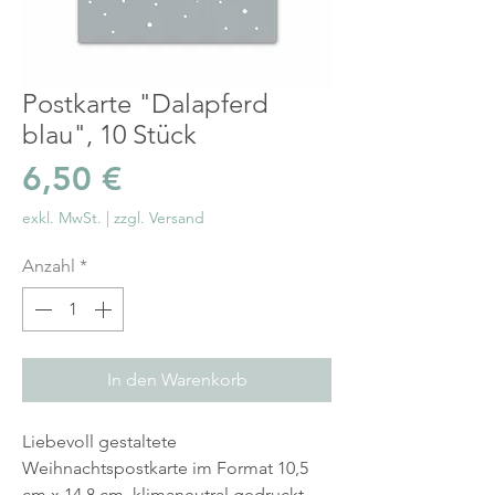
Postkarte "Dalapferd
blau", 10 Stück
Preis
6,50 €
exkl. MwSt.
|
zzgl. Versand
Anzahl
*
In den Warenkorb
Liebevoll gestaltete
Weihnachtspostkarte im Format 10,5
cm x 14,8 cm, klimaneutral gedruckt