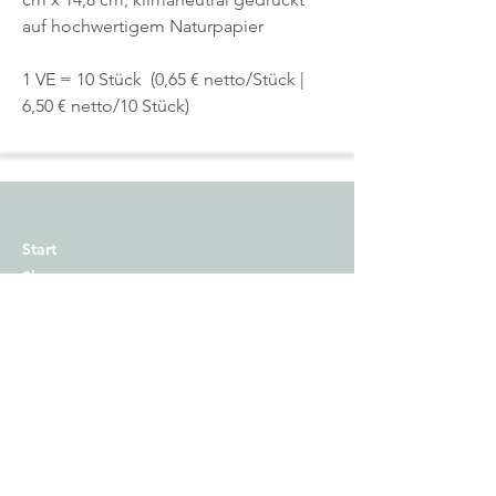
auf hochwertigem Naturpapier
1 VE = 10 Stück (0,65 € netto/Stück |
6,50 € netto/10 Stück)
Start
Shop
Über uns
Kontakt
Impressum
Versand
Zahlungsmethoden
AGB
Widerrufsrecht​